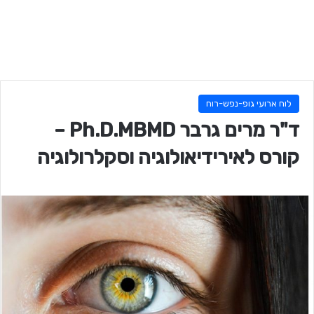
לוח ארועי גופ-נפש-רוח
ד"ר מרים גרבר Ph.D.MBMD –
קורס לאירידיאולוגיה וסקלרולוגיה