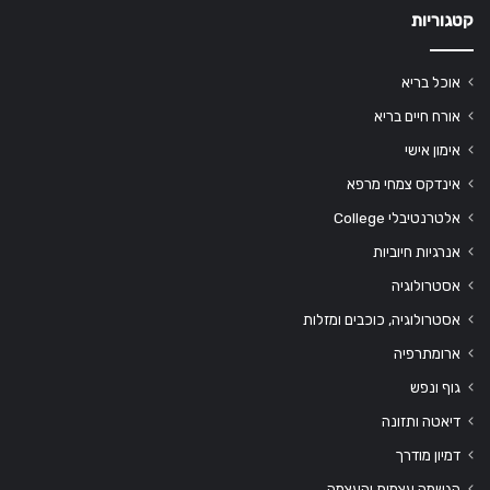
קטגוריות
אוכל בריא
אורח חיים בריא
אימון אישי
אינדקס צמחי מרפא
אלטרנטיבלי College
אנרגיות חיוביות
אסטרולוגיה
אסטרולוגיה, כוכבים ומזלות
ארומתרפיה
גוף ונפש
דיאטה ותזונה
דמיון מודרך
הגשמה עצמית והעצמה