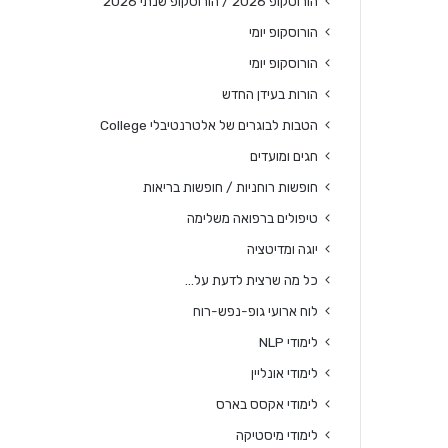
הורוסקופ 2026 / הורוסקופ שנתי 2026
הורוסקופ יומי
הורוסקופ יומי
הורות בעידן החדש
הטבות לבוגרים של אלטרנטיבלי College
חגים ומועדים
חופשות רוחניות / חופשות בריאות
טיפולים ברפואה משלימה
יוגה ומדיטציה
כל מה שרצית לדעת על…
לוח ארועי גופ-נפש-רוח
לימודי NLP
לימודי אונליין
לימודי אקסס בארס
לימודי מיסטיקה