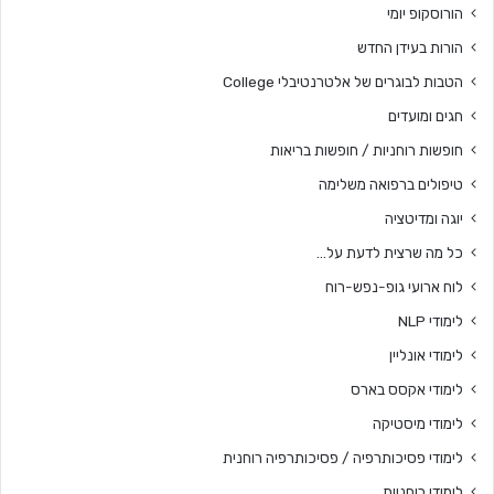
הורוסקופ יומי
הורות בעידן החדש
הטבות לבוגרים של אלטרנטיבלי College
חגים ומועדים
חופשות רוחניות / חופשות בריאות
טיפולים ברפואה משלימה
יוגה ומדיטציה
כל מה שרצית לדעת על…
לוח ארועי גופ-נפש-רוח
לימודי NLP
לימודי אונליין
לימודי אקסס בארס
לימודי מיסטיקה
לימודי פסיכותרפיה / פסיכותרפיה רוחנית
לימודי רוחניות