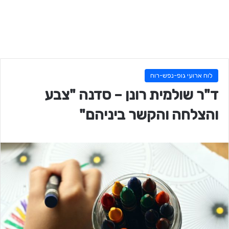
לוח ארועי גופ-נפש-רוח
ד"ר שולמית רונן – סדנה "צבע
והצלחה והקשר ביניהם"