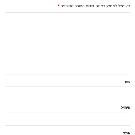
האימייל לא יוצג באתר.
שדות החובה מסומנים
*
ה
ת
ג
ו
ב
ה
ש
ל
שם
ך
*
אימייל
אתר