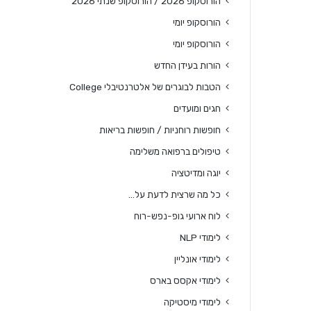
הורוסקופ 2026 / הורוסקופ שנתי 2026
הורוסקופ יומי
הורוסקופ יומי
הורות בעידן החדש
הטבות לבוגרים של אלטרנטיבלי College
חגים ומועדים
חופשות רוחניות / חופשות בריאות
טיפולים ברפואה משלימה
יוגה ומדיטציה
כל מה שרצית לדעת על…
לוח ארועי גופ-נפש-רוח
לימודי NLP
לימודי אונליין
לימודי אקסס בארס
לימודי מיסטיקה