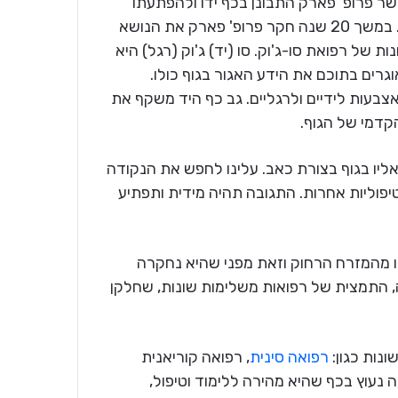
ר פרופ' פארק התבונן בכף ידו ולהפתעתו
הגדולה גילה דמיון מדהים בין כף היד לתמונת הגוף כולו. במשך 20 שנה חקר פרופ' פארק את הנושא
רונות של רפואת סו-ג'וק. סו (יד) ג'וק (רגל) היא
וגרים בתוכם את הידע האגור בגוף כולו.
אצבעות לידיים ולרגליים. גב כף היד משקף את
קדמי של הגוף.
ליו בגוף בצורת כאב. עלינו לחפש את הנקודה
 טיפוליות אחרות. התגובה תהיה מידית ותפתיע
נו מהמזרח הרחוק וזאת מפני שהיא נחקרה
, התמצית של רפואות משלימות שונות, שחלקן
ונות כגון:
רפואה סינית
, רפואה קוריאנית
 נעוץ בכף שהיא מהירה ללימוד וטיפול,