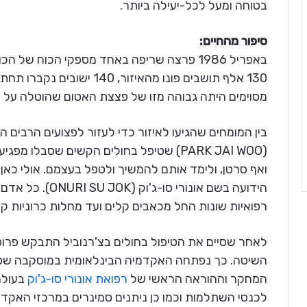
בטוחה ומעל לכל-יעילה ביותר.
סיפור מהחיים:
באפריל 1986 פרצה שריפה באחד מספקי הכוח של
130 אלף תושבים פונו מהאיזור
מסוימים היתה גבוהה מזו של פצצת האטום שהוטלה על הי
בין המומחים שהגיעו לאיזור כדי לעזור לפצועים הרבים הי
(PARK JAI WOO) שטיפל בחולים הקשים שסבלו
ואף סרטן, ולימד אותם להמשיך ולטפל בעצמם. אולי כאן 
הידועה בשם אונורי
רפואיות שונות החל מכאבים קלים ועד מחלות כרוניות ק
לאחר שסיים את הטיפול בחולים בצ'רנוביל התבקש פרו
השיטה. כך נפתחה האקדמיה הבינלאומית במוסקבה שפר
המחקר וההוראה הראשי של
רפואת אונורי סו-ג'וק
בעולם
לכנסי השתלמות וכמו כן ניתנים סמינרים במרכזי האקדמ