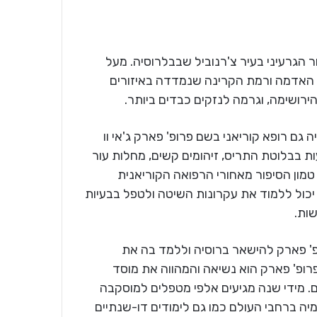
 הכור הגרעיני בעיר צ'רנוביל שבבלרוסיה. מעל
, 140 ישובים נקברו תחת האדמה ורמת הקרינה שנמדדה באיזורים
רושימה, וגרמה לנזקים כבדים ביותר.
ה גם רופא קוריאני בשם פרופ' פארק ג'אי וו
 מפגיעות בבלוטת התריס, זיהומים קשים, מחלות עור
טמון הסיפור מאחורי הרפואה הקוריאנית
 סו-ג'וק (ONURI SU JOK). כל אדם יכול ללמוד את עקרונות השיטה ולטפל בבעיות
שות.
פ' פארק להישאר ברוסיה וללמד בה את
ופ' פארק הוא נשיאה והמהווה את מוסד
. מידי שנה מגיעים אלפי מטפלים למוסקבה
יה ברחבי העולם כמו גם לימודים דו-שנתיים