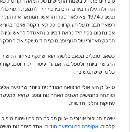
סיפורינו מתחיל בשנות החמישים של המאה הקודמת כאש
ובשנת 1974 יצא לאור ספרו הראשון המתאר את העק
רפואה הבנויה על העיקרון כי כל תא, רקמה ואיבר בגוף א
אם נתבונן בכף היד נראה דמיון בין האגודל לראש ובין ה
החלק האחורי של הגוף ופנים כף היד משקף את החלק ה
כשאנו סובלים מכאב כלשהו הוא ישתקף באיזור הקשור א
הרגישה ביותר ולטפל בה, אם ע"י עיסוי, דיקור וטכניקות
כל מי שישתמש בה.
סו-ג'וק היא אולי הרפואה המודרנית ביותר שהגיעה אלי
ופותחה בחמישים השנים האחרונות ומפני שהיא, למעשה
עתיקות וחלקן חדשות.
שיטת הטיפול אונורי סו-ג'וק מכילה בתוכה שיטות טיפול ש
קלסית,
אקופרסורה
ורפואה הודית
. אחד מיתרונות השיטה