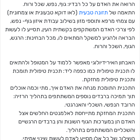
הרואה את האדם על כל רבדיו: גוף, נפש, שכל ורוח.
התאמה של
תזונה טבעית
(לאו דוקא טבעונית או צמחונית)
עם צמחי מרפא ותוספי מזון בשילוב עבודת איזון גוף- נפש,
לפי צרכי האדם המשתקפים בקשתית העין, תסייע לו לעשות
הבראה ולהגיע למשקל המתאים לו, מכל הבחינות: הרגש,
הגוף, השכל והרוח.
האבחון האירידיולוגי מאפשר ללמוד על המטופל ולהתאים
לו תכנית טיפולית כמו כפפה ליד: תכנית טיפולית תומכת
ותכנית טיפולית מחזקת.
התכנית התומכת מנחה את האדם איך, מתי וכמה אוכלים
תוך תמיכה ברבדים נוספים המשתתפים בתהליך הרזיה:
הרובד הנפשי, השכלי והאנרגטי.
התכנית המחזקת מתייחסת לאלמנטים החלשים אצל
האדם הן במערכות הגוף השונות והן ברבדים הרגשיים
והשכליים המשתתפים בתהליך.
השילוב של כל אלו מסייע לאדם לעשות שינוי אמיתי.