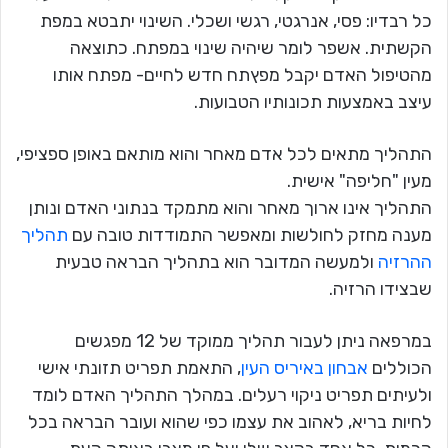
כל רבדיו: פסי, אנרגטי, רגשי ושכלי. השינוי יתבטא במפת
הקשתית. אשפר לומר שיהיה שינוי במפתח. כתוצאה
מהטיפול האדם יקבל מפץתח חדש לחיים- מפתח אותו
עיצב באמצעות תכונותיו הטבועות.
התהליך מתאים לכל אדם מאחר והוא מותאם באופן ספציפי,
מעין "חליפה" אישית.
התהליך אינו ארוך מאחר והוא מתמקד בנתוני האדם ונותן
מענה מחזק לחולשות ומאפשר התמודדות טובה עם
תהליך
ההרזיה
ולמעשה המדובר הוא בתהליך הבראה טבעית
שבצידו הרזיה.
במרפאה ניתן לעבור תהליך ממוקד של 12 מפגשים
הכוללים
אבחון באיריס העין
, התאמת תפריט תזונתי אישי
ולעיתים תפריט ניקוי רעלים. במהלך התהליך האדם לומד
לחיות בריא, לאהוב את עצמו כפי שהוא ועובר הבראה בכל