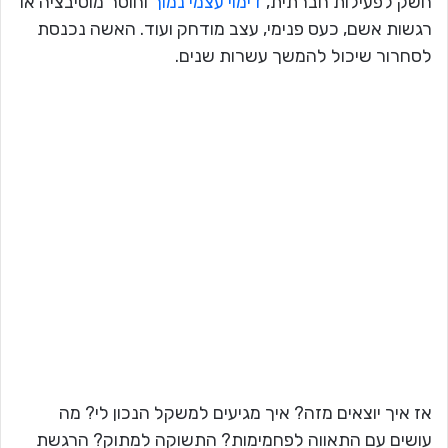
חשק לפעילות חברתית,
דימוי עצמי נמוך
וחוסר מוטיבציה או
רגשות אשם, כעס פנימי, עצב מודחק ועוד. האשה נכנסת
לסחרור שיכול להמשך עשרות שנים.
אז איך יוצאים מזה? איך מגיעים למשקל הנכון לי? מה
עושים עם התאווה לפחמימות? התשוקה למתוק? הרגשת