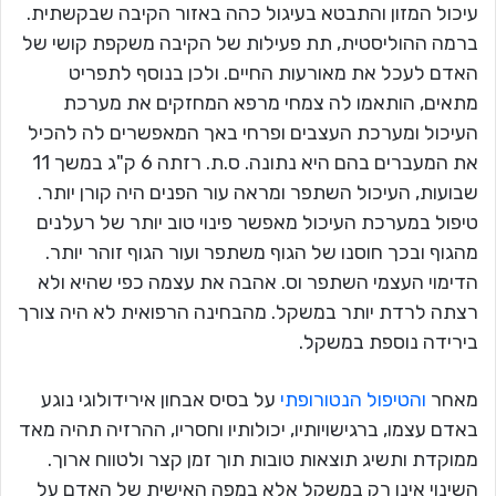
עיכול המזון והתבטא בעיגול כהה באזור הקיבה שבקשתית.
ברמה ההוליסטית, תת פעילות של הקיבה משקפת קושי של
האדם לעכל את מאורעות החיים. ולכן בנוסף לתפריט
מתאים, הותאמו לה צמחי מרפא המחזקים את מערכת
העיכול ומערכת העצבים ופרחי באך המאפשרים לה להכיל
את המעברים בהם היא נתונה. ס.ת. רזתה 6 ק"ג במשך 11
שבועות, העיכול השתפר ומראה עור הפנים היה קורן יותר.
טיפול במערכת העיכול מאפשר פינוי טוב יותר של רעלנים
מהגוף ובכך חוסנו של הגוף משתפר ועור הגוף זוהר יותר.
הדימוי העצמי השתפר וס. אהבה את עצמה כפי שהיא ולא
רצתה לרדת יותר במשקל. מהבחינה הרפואית לא היה צורך
בירידה נוספת במשקל.
מאחר
והטיפול הנטורופתי
על בסיס אבחון אירידולוגי נוגע
באדם עצמו, ברגישויותיו, יכולותיו וחסריו, ההרזיה תהיה מאד
ממוקדת ותשיג תוצאות טובות תוך זמן קצר ולטווח ארוך.
השינוי אינו רק במשקל אלא במפה האישית של האדם על