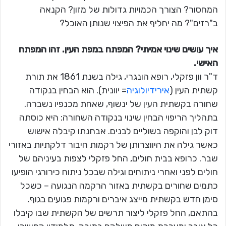
המחסור? הצורך הכמויות גדולות של מזון? הקנאה
ב"רזים"? מה יחליף את הפיצוי שנותן האוכל?
איך עושים שינוי אמיתי? המפתח במפת העין. זהו המפתח
האישי.
ד"ר וון פזקלי, רופא הונגרי, גילה בשנת 1861 את תורת
קשתית העין (
אירידיולוגיה
= יוונית). הוא הבחין בנקודה
שחורה בקשתית העין של ינשוף, שאחת מכנפיו נשברה.
בתהליך הריפוי הבחין שינוי בנקודה השחורה: היא כוסתה
דוק לבן והוקפה בשוליים לבנים. אבחנתו קיבלה אישוש
כאשר גילה את היווצרותן של רקמות חיבור דלקתיות באזורי
שבר. כרופא בבית חולים, החל פזקלי לצפות בעיניהם של
חולים לפני ואחרי ניתוחים וגילה שבכל ניתוח כירורגי הופיעו
כתמים שחורים בקשתית באזור הרקמה הנגועה – כשכל
סימן חדש בקשתית מייצג איברים ורקמות פגועים בגוף.
בהתאם, החל פזקלי ליצור תרשים של הקשתית שבו קיבלו