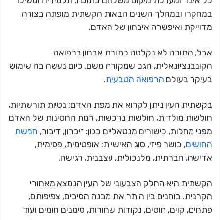
כל איבר ומערכת מיקום משלהם בתוכה. תלמידיו המשיכו
במחקרו ובמהלך השנים הבאות הקשתית מופתה בצורה
מדוייקת ואיפשרה איבחון של האדם.
אבל, התורה לא נקלטה כתורת אבחון ברפואה
הקונבנציונאלית, הגם שמקורה משם. כיום נעשה בה שימוש
בעיקר בעולם
הרפואה הטבעית
.
בקשתית העין ניתן לקרוא את מפת האדם: נטיות תורשתיות,
חולשות מולדות, חולשות נרכשות, רמת החסינות של האדם
מפני מחלות, כישורים מנטאליים כגון: זיכרון, דיבור,
חמשת
החושים
, כושר פיזי, סוג האישיות: אופטימית, פסימית,
אדישה, חברתית, מלנכולית, עצבנית, רגישה.
הקשתית היא החלק הצבעוני של העין הנמצא מאחורי
הקרנית. בוחנים בין היתר את מבנה הסיבים, צפיפותם,
פתחים, קוים, חוטים, נקודות שחורות, סימנים חומים ועוד