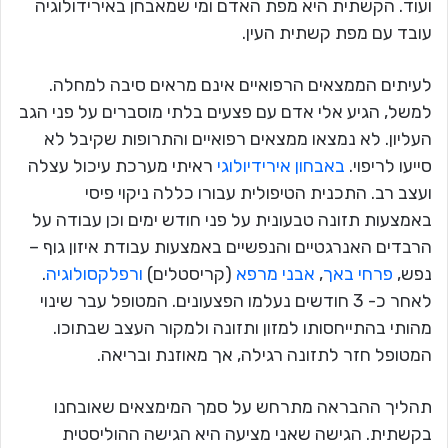
ועוד. הקשתית היא מפת האדם ומי שמאבחן באירידולוגיה
עובד עם מפת קשתית העין.
לעיתים הממצאים הרפואיים אינם מראים סיבה למחלה.
למשל, הגיע אלי אדם עם פצעים בלתי מוסברים על פני הגב
העליון. לא נמצאו ממצאים רפואיים והתרופות שקיבל לא
סייעו לריפוי.
באבחון אירידיולוגי
ראיתי מערכת עיכול עצלה
ועצב רב. התכנית הטיפולית עבורו כללה ניקוי פיסי
באמצעות תזונה טבעונית על פני חודש ימים וכן עבודה על
הרבדים האנרגטיים והנפשיים באמצעות עבודת איזון גוף –
נפש,
פרחי באך
,
אבני מרפא
(קריסטלים)
ורפלקסולוגיה
.
לאחר כ- 3 חודשים נעלמו הפצעונים. המטופל עבר שינוי
מהותי בהתייחסותו למזון ותזונה ולמקור העצב שבתוכו.
המטופל חזר לתזונה רגילה, אך מאוזנת ובריאה.
תהליך ההבראה מתרחש על סמך המימצאים שאובחנו
בקשתית. הגישה שאני מציעה היא הגישה ההוליסטית