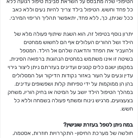
הטיפולי שלה מתבסס על השראת סביבת טיפול רגועה ללא
כל פחד וחשש. הטיפול בילד צריך להיות נעים וללא כאב
ככל שניתן, כך, ללא פחד, יתאפשר תהליך הריפוי המירבי.
יתרון נוסף בטיפול זה, הוא השגת שיתוף פעולה מלא של
הילד ושל ההורים העלולים אף הם לחשוש ממחטים
ולהעביר את הפחד והדאגה שלהם אל הילד. המטפל
בשיטה זו אינו משתמש במחטים הנהוגות ברפואה הסינית,
במקומן ישנם כלים קטנים ועדינים בעזרתם ניתן ליצור גירוי
עדין ונעים על העור באזור נקודות הדיקור ועל המסלולים
בהן הן ממוקמות על ידי טפיחות קלות ושפשופים עדינים.
במהלך הטיפול הילד יושב על המיטה או בחיק הוריו, משחק
בצעצועים, מרגיש נינוח ומשתף פעולה בשמחה וללא כל
חשש.
במה ניתן לטפל בעזרת שונישין?
חולשה של מערכת החיסון- התקררויות חוזרות, אסטמה,