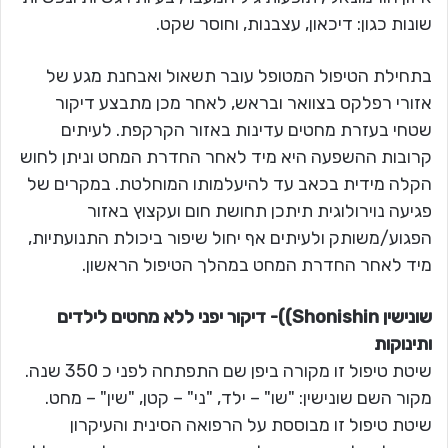
שונות כגון: דיכאון, עצבנות, וחוסר שקט.
בתחילת הטיפול המטופל עובר תשאול ואבחנת מגע של
אזורי רפלקס בצוואר ובראש, לאחר מכן מתבצע דיקור
שטחי בעזרת מחטים עדינות באזור הקרקפת. לעיתים
קרובות ההשפעה היא מיד לאחר החדרת המחט וניתן לחוש
הקלה מידית בכאב עד להיעלמותו המוחלטת. במקרים של
פגיעה נוירולוגית תיתכן תחושת חום ועקצוץ באזור
הפגוע/משותק ולעיתים אף יחול שיפור ביכולת התנועתיות,
מיד לאחר החדרת המחט במהלך הטיפול הראשון.
שונישין Shonishin))- דיקור יפני ללא מחטים לילדים
ותינוקות
שיטת טיפול זו מקורה ביפן שם התפתחה לפני כ 350 שנה.
מקור השם שונישין: "שו" – ילד, "ני" – קטן, "שין" – מחט.
שיטת טיפול זו מבוססת על הרפואה הסינית והעיקרון