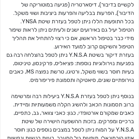
לקשיים בדיבור), דיסארטריה (פגיעה במוטוריקה של
הדיבור), הפרעות בבליעה והפרעות ביציבות ושווי משקל.
בכל התופעות הללו ניתן לטפל בעזרת שיטת YNSA.
הטיפול יעיל גם באירועים ישנים ולעיתים ניתן לראות שיפור
מידי כבר בטיפול הראשון, אם כי רצוי להתחיל את תהליך
הטיפול והשיקום קרוב למועד האירוע.
בעזרת דיקור בשיטת Y.N.S.A ניתן לטפל בהצלחה רבה גם
בפגיעות נוירולוגיות נוספות: פציאליס, פרקינסון, טיניטוס,
בעיות חוסר בשווי משקל, ורטיגו, טרשת נפוצה MS, כאבים
נוירופתיים שונים, סיאטיקה ותסמונת פיריפורמיס.
בנוסף ניתן לטפל בעזרת Y.N.S.A ביעילות רבה ומרשימה
ברוב תסמונות הכאב ולהשיג הקלה משמעותיות ומיידית.
כאבים שמקורם אורטופדי, כגון: כאבי צוואר, גב, כתפיים,
ברכיים ומפרקים. בזכות ההשפעה הישירה של שיטת
Y.N.S.A על המוח ניתן לטפל במצבים נוספים כגון: חוסר
איזון הורמונאלי, תופעות גיל המעבר, בעיות רגשיות ונפשיות