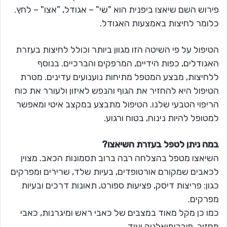
פירוש השם שיאצו ביפנית הוא "שי" – אגודל, "אצו" – לחץ.
כלומר לחיצות באמצעות האגודל.
הטיפול על פי השיטה הזו מגוון ביותר וכולל לחיצות בעזרת
האגודלים, כפות הידיים, המרפקים והברכיים. בנוסף
ללחיצות, מבצע המטפל מתיחות נוענועים עדינים. מטרת
הטיפול היא להחזיר את הגוף והנפש לאיזון ולעורר את כוח
הריפוי הטבעי שלנו. הטיפול מתבצע במקצב איטי ומאפשר
למטופל להיות נינוח, בטוח ורגוע.
במה ניתן לטפל בעזרת השיאצו?
השיאצו מטפל בהצלחה רבה ברוב תסמונות הכאב. מצוין
לכאבים שמקורם אורטופדים, בעיות שלד, שרירים ומפרקים
כגון: פריצות דיסק, פציעות ספורט, תאונות דרכים ובעיות
מפרקים.
כמו כן מקל מאוד במצבים של כאבי ראש ומיגרנות, כאבי
מחזור, פיברומיאלגיה ועוד.