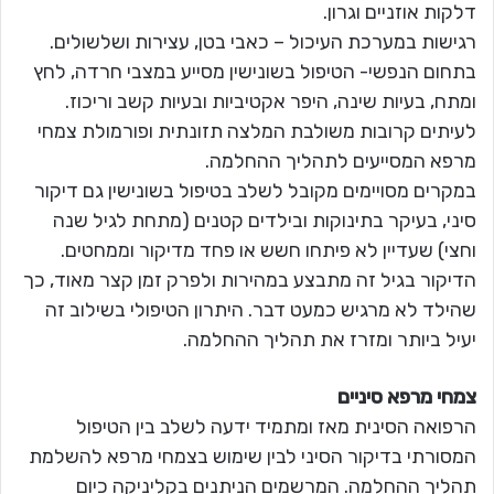
דלקות אוזניים וגרון.
רגישות במערכת העיכול – כאבי בטן, עצירות ושלשולים.
בתחום הנפשי- הטיפול בשונישין מסייע במצבי חרדה, לחץ
ומתח, בעיות שינה, היפר אקטיביות ובעיות קשב וריכוז.
לעיתים קרובות משולבת המלצה תזונתית ופורמולת צמחי
מרפא המסייעים לתהליך ההחלמה.
במקרים מסויימים מקובל לשלב בטיפול בשונישין גם דיקור
סיני, בעיקר בתינוקות ובילדים קטנים (מתחת לגיל שנה
וחצי) שעדיין לא פיתחו חשש או פחד מדיקור וממחטים.
הדיקור בגיל זה מתבצע במהירות ולפרק זמן קצר מאוד, כך
שהילד לא מרגיש כמעט דבר. היתרון הטיפולי בשילוב זה
יעיל ביותר ומזרז את תהליך ההחלמה.
צמחי מרפא סיניים
הרפואה הסינית מאז ומתמיד ידעה לשלב בין הטיפול
המסורתי בדיקור הסיני לבין שימוש בצמחי מרפא להשלמת
תהליך ההחלמה. המרשמים הניתנים בקליניקה כיום