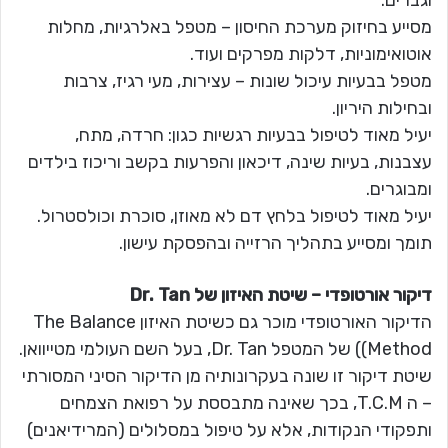
וגברים.
מסייע בחיזוק מערכת החיסון – מטפל באלרגיות, מחלות
אוטואימוניות, דלקות מפרקים ועוד.
מטפל בבעיות עיכול שונות – עצירות, מעי רגיז, צרבות
ובחילות היריון.
יעיל מאוד לטיפול בבעיות רגשיות כגון: חרדה, מתח,
עצבנות, בעיות שינה, דיכאון והפרעות בקשב וריכוז בילדים
ומבוגרים.
יעיל מאוד לטיפול בלחץ דם לא מאוזן, סוכרת וכולסטרול.
תומך ומסייע בתהליך הרזייה ובהפסקת עישון.
דיקור אורטופדי – שיטת האיזון של Dr. Tan
הדיקור האורטופדי מוכר גם כשיטת האיזון The Balance
Method)) של המטפל Dr. Tan, בעל השם העולמי מטייוואן.
שיטת דיקור זו שונה בעקרונותיה מן הדיקור הסיני המסורתי
– ה T.C.M, בכך שאינה מתבססת על רפואת הצמחים
ותפקודי הנקודות, אלא על טיפול במסלולים (המרידיאנים)