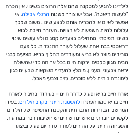
לילדינו להגיע למסקנה שהם אלה הרוצים בשינוי. אין הכרח
"לעשות דיאטה", אבל יש צורך לשנות
הרגלי אכילה
. אי
אפשר לאיים או להכריח אותם לבצע שינוי, משום שלכך
עלולות להיות השפעות לא רצויות. העזרה חייבת לבוא
כשינוי תפיסתי. מתחילים בצעדים קטנים ולא עושים שינוי
דראסטי בבת אחת שעלול לעורר התנגדות. כל פעם
מורידים מוצר לא בריא ומעודדים תחליף בריא. מציעים לבני
הבית מגוון סלטים וירקות חיים בכל ארוחה כדי שהשולחן
יראה צבעוני ומעניין. מומלץ להעדיף משקאות טבעיים כגון
לימונדה ביתית ללא סוכרים, גזים וצבעי מאכל.
אורח חיים בריא ופעיל כדרך חיים – בעידוד ובחינוך לאורח
חיים בריא טמון הפתרון
להשמנת היתר בקרב הילדים
. בעידן
המחשב, הבדידות החברתית והקטנת החשיפה של הילדים
לקשרים חברתיים אישיים וישירים יש חשיבות רבה במודעות
והשגחה הורית. על ההורים לעודד סדר יום פעיל וביצוע