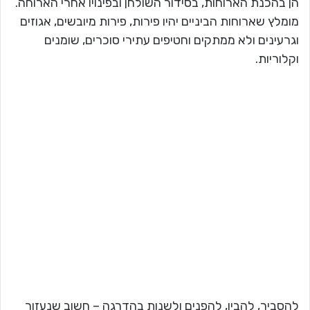
הן בהכנת הארוחות, בסידור השולחן ובפינויו אחרי הארוחה.
מומלץ שארוחות הביניים יהיו פירות, פירות מיובשים, אגוזים
וגרעינים ולא ממתקים וחטיפים עתירי סוכרים, שומנים
וקלוריות.
להסביר, להבין, להפנים ולשנות בהדרגה – חשוב שנעזור