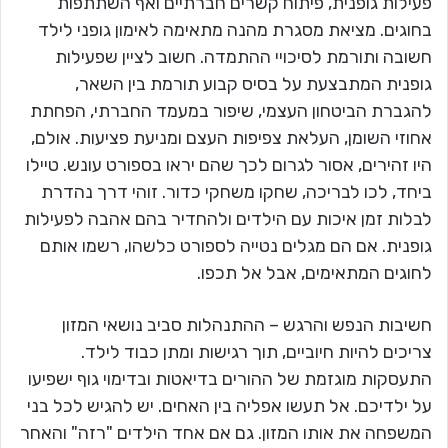
פעילות גופנית, פיתוח קשרים חברתיים ואף השתתפות
בחוגים. מציאת מסגרת מהנה מתאימה לאימון גופני לילד
חשובה ותורמת לסיכויי ההתמדה. חשוב לציין שפעילות
גופנית המתבצעת על בסיס קבוע תורמת בין השאר,
להגברת הביטחון העצמי, שיפור במעמד החברתי, הפחתת
אחוזי השומן, העלאת צפיפות העצם ומניעת פציעות. אולם,
היו זהירים, אסור לגרום לכך שהם יראו בספורט עונש. טיילו
ביחד, לכו לבריכה, שחקו משחקי כדור. זוהי דרך נהדרת
לבלות זמן איכות עם הילדים ולהחדיר בהם אהבה לפעילות
גופנית. אם הם מגלים נטייה לספורט כלשהו, רשמו אותם
לחוגים המתאימים, אבל אל תכפו.
חשיבות הנפש והרגש – ההתנהלות סביב נושאי המזון
צריכים להיות חיוביים, תוך רגישות ומתן כבוד לילד.
התעסקות מוגזמת של ההורים בדיאטות ובדימוי גוף ישפיעו
על ילדיכם. אל תעשו אפליה בין האחים. יש להגיש לכל בני
המשפחה את אותו המזון. גם אם אחד הילדים "רזה" והאחר