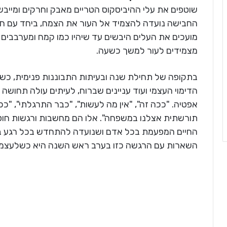
שוטפים את עלי ההיביסקוס הטריים מאבק וחרקים ומייבש
החבישה נועדה להצמיד אל העור את הצמח, ביחד עם חום
מועכים את העלים היבשים עד שיהיו כמו קמח ומערבבים ע
מצמידים לעור למשך כשעה.
בתקופה של תחילת שנה ובעיתות התבוננות פנימית, כשע
הדימוי העצמי ועוד עניינים שברוח, לעיתים עולה תחו
אפטיה. "ככה זה", "אין מה לעשות", "כבר התרגלתי", "ככה
תורשתית אצלנו במשפחה". אלו הם מחשבות ורגשות חוסמ
החיים המפעמת בכל אדם ושנועדה להתחדש בכל רגע ב
השארות עם הרגשה כזו בערב ראש השנה היא כשלעצמה 