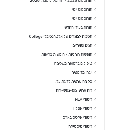
הורוסקופ 2026 / הורוסקופ שנתי 2026
הורוסקופ יומי
הורוסקופ יומי
הורות בעידן החדש
הטבות לבוגרים של אלטרנטיבלי College
חגים ומועדים
חופשות רוחניות / חופשות בריאות
טיפולים ברפואה משלימה
יוגה ומדיטציה
כל מה שרצית לדעת על…
לוח ארועי גופ-נפש-רוח
לימודי NLP
לימודי אונליין
לימודי אקסס בארס
לימודי מיסטיקה