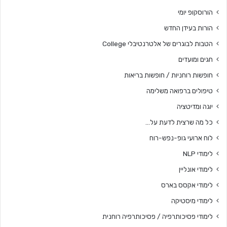
הורוסקופ יומי
הורות בעידן החדש
הטבות לבוגרים של אלטרנטיבלי College
חגים ומועדים
חופשות רוחניות / חופשות בריאות
טיפולים ברפואה משלימה
יוגה ומדיטציה
כל מה שרצית לדעת על…
לוח ארועי גופ-נפש-רוח
לימודי NLP
לימודי אונליין
לימודי אקסס בארס
לימודי מיסטיקה
לימודי פסיכותרפיה / פסיכותרפיה רוחנית