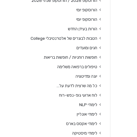
הורוסקופ 2026 / הורוסקופ שנתי 2026
הורוסקופ יומי
הורוסקופ יומי
הורות בעידן החדש
הטבות לבוגרים של אלטרנטיבלי College
חגים ומועדים
חופשות רוחניות / חופשות בריאות
טיפולים ברפואה משלימה
יוגה ומדיטציה
כל מה שרצית לדעת על…
לוח ארועי גופ-נפש-רוח
לימודי NLP
לימודי אונליין
לימודי אקסס בארס
לימודי מיסטיקה