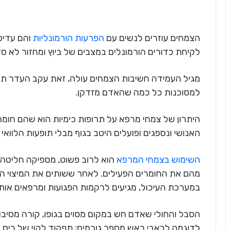
הצמחים עוזרים לנשים עם
הפרעות הורמונליות
והם עדיפי
לקיחת כדורים הורמונלים במצבים של ביוץ ומחזור לא סד
מגיל העמידה חשיבות הצמחים עולה, זאת עקב העדר תופ
למסוכנות כל כמה שהאדם מזדקן.
היתרון של צמחי מרפא על תרופות כימיות הוא שהם חומרי
האנושי ונספגים ופועלים היטב בגוף מבלי תופעות הלוואי
השימוש בצמחי המרפא
הוא לרוב פשוט, מספיקה חליטה 
מהם את החומרים הפעילים. לאחר ששותים את המיצוי ה
במערכת העיכול, מגיעים לרקמות הפגועות ומרפאים אותן
הסבל והחולי שאדם חש במקום מסוים בגופו, קורה מסיבו
לדוגמה לכאבי ראש מספר גורמים; תפקוד לקוי של כיס מ