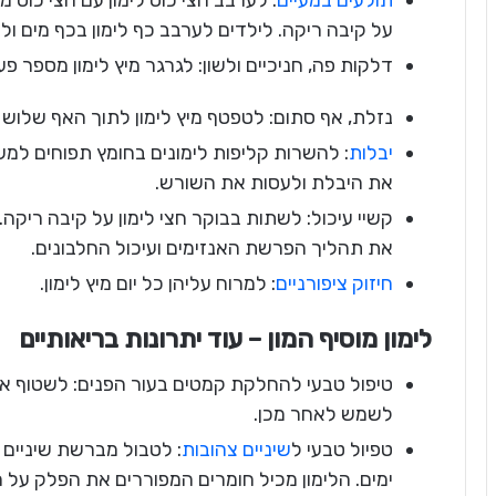
תולעים במעיים
: לערבב חצי כוס לימון עם חצי כוס
על קיבה ריקה. לילדים לערבב כף לימון בכף מים ו
דלקות פה, חניכיים ולשון: לגרגר מיץ לימון מספר פע
נזלת, אף סתום: לטפטף מיץ לימון לתוך האף שלוש פ
יבלות
: להשרות קליפות לימונים בחומץ תפוחים למש
את היבלת ולעסות את השורש.
את תהליך הפרשת האנזימים ועיכול החלבונים.
חיזוק ציפורניים
: למרוח עליהן כל יום מיץ לימון.
לימון מוסיף המון – עוד יתרונות בריאותיים
טיפול טבעי להחלקת קמטים בעור הפנים: לשטוף את 
לשמש לאחר מכן.
טפיול טבעי ל
שיניים צהובות
: לטבול מברשת שיניים 
ימים. הלימון מכיל חומרים המפוררים את הפלק על ה