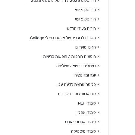
הורוסקופ 2026 / הורוסקופ שנתי 2026
הורוסקופ יומי
הורוסקופ יומי
הורות בעידן החדש
הטבות לבוגרים של אלטרנטיבלי College
חגים ומועדים
חופשות רוחניות / חופשות בריאות
טיפולים ברפואה משלימה
יוגה ומדיטציה
כל מה שרצית לדעת על…
לוח ארועי גופ-נפש-רוח
לימודי NLP
לימודי אונליין
לימודי אקסס בארס
לימודי מיסטיקה