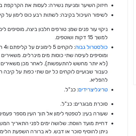
חיזוק השיער ומניעת נשירה: לעסות את הקרקפת במיץ לימון. להמתין
לשיפור העיכול בקיבה: לשתות רבע כוס לימון על קי
ניקוי עור פנים שמן: טורפים חלבון ביצה, מוסיפים 
למשך 15 דקות ושוטפים.
כולסטרול גבוה
: ל
ומוסיפים לעיסה שתי כוסות מים מינרלים. משאירים
(לא יותר מחשש להתעפשות). לאחר מכן משאירים 
כעבור שבועיים לוקחים כל יום שתי כפות על קיבה 
להפליא.
טריגליצרידים
: כנ"ל.
סוכרת מבוגרים: כנ"ל.
שעורה בעין: לטפטף לימון אל תוך העין מספר פעמים ב
דחיית מועד הווסת: שלושה ימים לפני התאריך המשו
ניתן להוסיף סוכר או דבש. לא ברורה השפעת הלימון