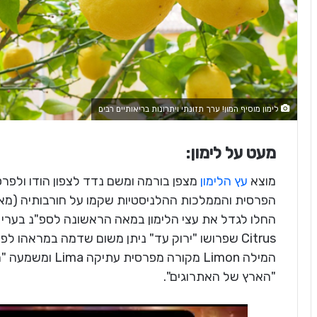
לימון מוסיף המון! ערך תזונתי ויתרונות בריאותיים רבים
מעט על לימון:
מוצא
עץ הלימון
מצפן בורמה ומשם נדד לצפון הודו ולפר
החלו לגדל את עצי הלימון במאה הראשונה לספ"נ בערי הח
המילה Limon מקורה
"הארץ של האתרוגים".