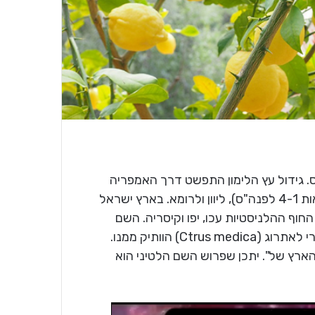
ס. גידול עץ הלימון התפשט דרך האמפריה
הפרסית והממלכות ההלניסטיות שקמו על חורבותיה (מאות 4-1 לפנה"ס), ליוון ולרומא. בארץ ישראל
וף ההלניסטיות עכו, יפו וקיסריה. השם
Citrus שפרושו "ירוק עד" ניתן משום שדמה במראהו לפרי לאתרוג (Ctrus medica) הוותיק ממנו.
 מפרסית עתיקה Lima ומשמעה "הארץ של". יתכן שפרוש השם הלטיני הוא