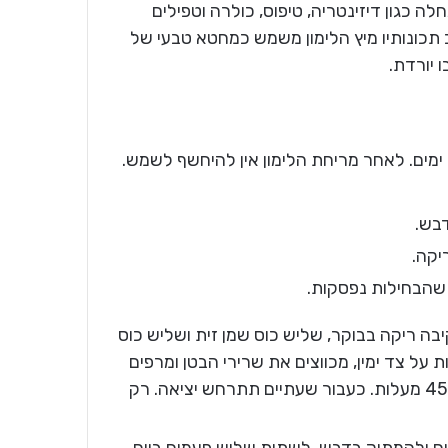
ידקים וגורמי מחלה כגון דיזינטריה, טיפוס, כולרה וטפילים
צת לימון בשיעור 7.5%. עקב תכונותיו מיץ הלימון משמש כמחטא טבעי של
 יורדת.
 ימים. לאחר מריחת הלימון אין להיחשף לשמש.
בש.
יקה.
שהבחילות נפסקות.
בה ריקה בבוקר, שליש כוס שמן זית ושליש כוס
שליש כוס מים. לאחר מכן שוכבים 20-15 דקות על צד ימין, מכווצים את שרירי הבטן ומרפים
כמה שניתן. ניתן לעשות זאת בעמידה בכיפוף של 455 מעלות. כעבור שעתיים תתרחש יציאה. רק