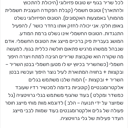
לכל שריר בגוף יש טונוס פזיולוגי (היכולת להתכווץ
ולהתארך) וטונוס חשמלי (קבלת הפקודה העצבית חשמלית
מהמוח\ באמצעות האקסונים). הטונוס הפיזיולוגי נשלט
באופן חלקי. אני יכולה לחזק אותו בחדר כושר / להפעיל
התנגדות. הטונוס החשמלי אינו נשלט ברמת המודע.
המושג בעברית פיק ברכיים מייצג את הטונוס החשמלי. אדם
שנבהל ממשהו מרגיש פתאום חולשה כללית בגוף, למעשה
מה שקורה הוא שקבוצת שרירים הגיבה למתח ויצרה היפוך
חשמלי (כשהשריר בכיווץ יש לו מטען חשמלי בבטן השריר –
ובקצוות + בחוויה המתוארת לעיל נוצר היפוך ועכשיו בבטן
השריר + ובקצוות -) המוח שלנו משתמש בגלים
אלקטרומגנטיים (קוטביות בדומה למכשיר רדיו שעובד
כמשדר ומקלט ) בעוד שהגוף משתמש בגלי גרוויטציה (גל
שמיוצר על ידי תנועה – הלב ) לדוגמא מוות מוחי מייצג חוסר
פעולה של גלים אלקטרומגנטים בעוד שמוות לבבי מייצג
העדר פעילות של גלי גרוויטציה.