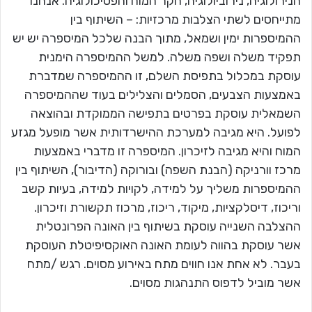
הנירולוגיה, נירוביולוגיה, חקר המוח והפסיכולוגיה. אנחנו
מתייחסים לשתי הצלבות מרכזיות: – השיתוף בין
ההמיספרות ימין ושמאל, מתוך הבנה שלכל המיספרה יש יש
תפקיד משלה ושפה משלה. למשל ההמיספרה הימנית
עוסקת במכלול בתפיסת השלם, זו ההמיספרה שמדברת
באמצעות הצבעים, הסמלים והצלילים בעוד שההמיספרה
השמאלית עוסקת בפרטים בתפישה הממוקדת ובהוצאה
לפועל. היא מגיבה למערכת ההישרדותית אשר מופעל מגזע
המוח והיא מגיבה לזיכרון. המיספרה זו מדברי באמצעות
מרכז וורניקה (הבנת השפה) ובורוקה (הדיבור), השיתוף בין
ההמיספרות משליך על למידה, לקויות למידה, בעיות קשב
וריכוז, דיסלקציות, מיקוד, ריכוז, מרכוז תקשורת וזיכרון.
ההצלבה השנייה עוסקת בשיתוף בין האונה הפרונטלית
אשר עוסקת בהווה לעומת האונה האוקסיפיטלת העוסקת
בעבר. לא אחת אנו חווים מתח באירוע מסוים. רגש /מתח
אשר מוביל לדפוס התנהגות מסוים.