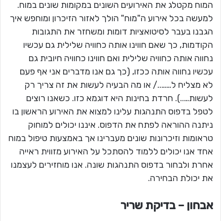
המוח מקטלג את האירועים השונים במקומות שונים במוח.
למעשה בכל אירוע ה"מוח" הולך לאזור הזיכרון ומוחפש איך
הגבנו בעבר לסיטואציות דומות ומשחזר את התגובות
הקודמות, כך שאם חווינו אותה כחוויה שלילית גם עכשיו
נחווה אותה כחוויה שלילית ואם חווינו כחוויה חיובית גם
עכשיו נחווה אותה ככזו, (כך גם אנו מדברים אני אף פעם
לא מצליח ל……../ או מה הבעיה לעשות את זה צריך רק
לעשות…..). חרדת בחינות היא דוגמא כזו. כשאנו רוצים
לטפל בדפוס התנהגות עלינו למצוא את האירוע הראשון בו
ניתנה ההוראה לפתח את הדפוס. איננו יכולים למוחוק
טראומות וזיכרונות שונים מעברינו אך באמצעות טיפול במוח
אחד אנו יכולים ללמוד להסתכל על האירוע מזווית ראייה
אחרת ולבחור בדפוס התנהגות שונה. אנו מוחזירים לעצמנו
את יכולת הבחירה.
אבחון – בדיקת שריר