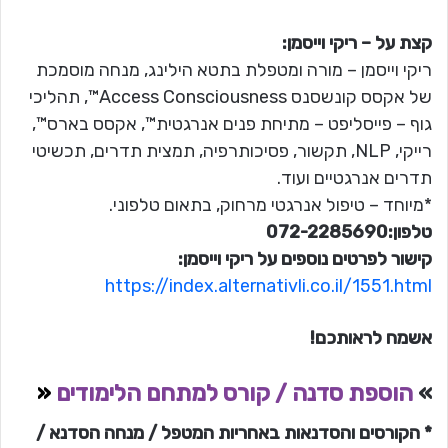
קצת על – ריקי וייסמן:
ריקי וייסמן – מורה ומטפלת בתטא הילינג, מנחה מוסמכת
של אקסס קונשסנס Access Consciousness™, תהליכי
גוף – פייסליפט – מתיחת פנים אנרגטית™, אקסס בארס™,
רייקי, NLP, תקשור, פסיכותרפיה, תמצית תדרים, תכשיטי
תדרים אנרגטיים ועוד.
*מיוחד – טיפול אנרגטי מרחוק, בתאום טלפוני.
טלפון:072-2285690
קישור לפרטים נוספים על ריקי וייסמן:
https://index.alternativli.co.il/1551.html
אשמח לראותכם!
»
הוספת סדנה / קורס למתחם הלימודים
«
* הקורסים והסדנאות באחריות המטפל / מנחה הסדנא /