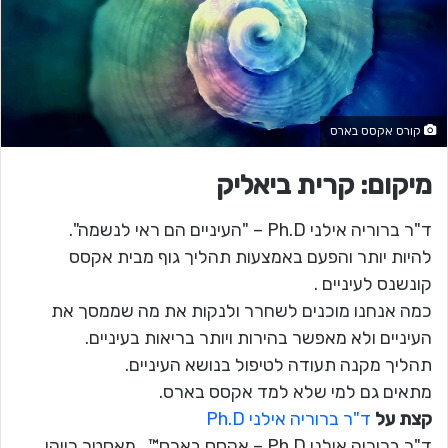
קורס אקסס בארס
מיקום: קרית ביאליק
ד"ר ברוריה אילני Ph.D – "העיניים הם ראי לנשמה".
להיות יותר והפעם באמצעות תהליך גוף מבית אקסס
קונשנס לעיניים .
כמה אנחנו מוכנים לשחרר ולנקות את מה שממסך את
העיניים ולא מאפשר בהירות ויותר בריאות בעיניים.
תהליך מקנה תעודה לטיפול בנושא העיניים.
מתאים גם למי שלא למד אקסס בארס.
קצת על
ד"ר ברוריה אילני Ph.D
ד"ר ברוריה אילני Ph.D – אקסס בארס™ , מאסטר רייקי,