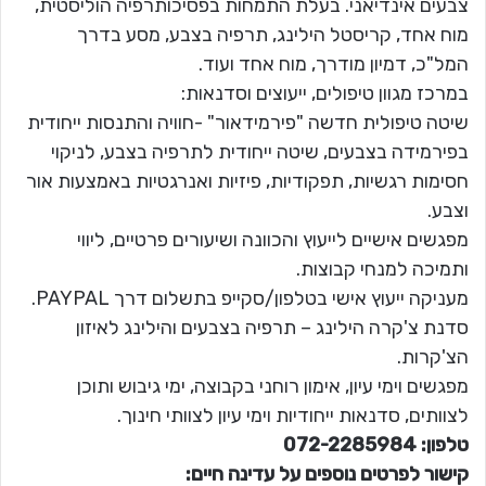
צבעים אינדיאני. בעלת התמחות בפסיכותרפיה הוליסטית,
מוח אחד, קריסטל הילינג, תרפיה בצבע, מסע בדרך
המל"כ, דמיון מודרך, מוח אחד ועוד.
במרכז מגוון טיפולים, ייעוצים וסדנאות:
שיטה טיפולית חדשה "פירמידאור" -חוויה והתנסות ייחודית
בפירמידה בצבעים, שיטה ייחודית לתרפיה בצבע, לניקוי
חסימות רגשיות, תפקודיות, פיזיות ואנרגטיות באמצעות אור
וצבע.
מפגשים אישיים לייעוץ והכוונה ושיעורים פרטיים, ליווי
ותמיכה למנחי קבוצות.
מעניקה ייעוץ אישי בטלפון/סקייפ בתשלום דרך PAYPAL.
סדנת צ'קרה הילינג – תרפיה בצבעים והילינג לאיזון
הצ'קרות.
מפגשים וימי עיון, אימון רוחני בקבוצה, ימי גיבוש ותוכן
לצוותים, סדנאות ייחודיות וימי עיון לצוותי חינוך.
טלפון: 072-2285984
קישור לפרטים נוספים על עדינה חיים: