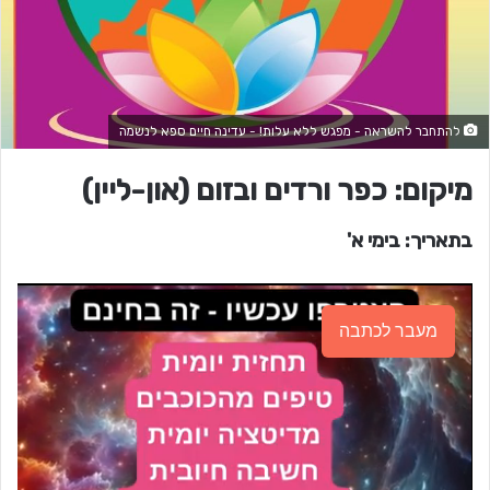
להתחבר להשראה - מפגש ללא עלות! - עדינה חיים ספא לנשמה
מיקום: כפר ורדים ובזום (און-ליין)
בתאריך: בימי א'
מעבר לכתבה