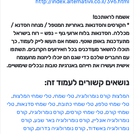
http://index.alternativli.co.il/396.html
אשמח לראותכם!
* הקורסים והסדנאות באחריות המטפל / מנחה הסדנא /
מכללה. הסדנאות בלוח ארועי גוף – נפש – רוח בישראל
מתעדכנות באופן שוטף. נשמח אם תעשו לייק לעמוד, כך
תוכלו להשאר מעודכנים בכל האירועים הקרובים. תשתפו
עם החברים שלכם כדי שגם הם יוכלו ליהנות מהעצמה
אישית ויעשירו את חייהם באנרגיות טובות ובכלים שימושיים.
נושאים קשורים לעמוד זה:
המלצות קורס נומרולוגיה
, 
טלי שמחי
, 
טלי שמחי המלצות
, 
טלי שמחי טלפון
, 
טלי שמחי כתובת
, 
טלי שמחי סדנאות
, 
טלי
שמחי קורס
, 
טלי שמחי קורסים
, 
קורס נומרולוגיה
, 
קורס
נומרולוגיה אונליין
, 
קורס נומרולוגיה באר שבע
, 
קורס
נומרולוגיה באשדוד
, 
קורס נומרולוגיה בדרום
, 
קורס