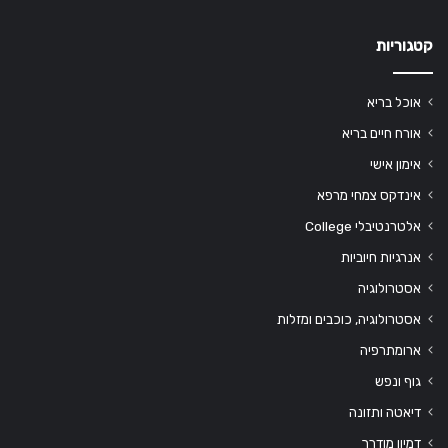
קטגוריות
אוכל בריא
אורח חיים בריא
אימון אישי
אינדקס צמחי מרפא
אלטרנטיבלי College
אנרגיות חיוביות
אסטרולוגיה
אסטרולוגיה, כוכבים ומזלות
ארומתרפיה
גוף ונפש
דיאטה ותזונה
דמיון מודרך