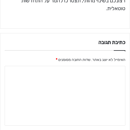
רצונכם בשינוי מהותי, תצטרכו להמר על התחדשות
טוטאלית.
כתיבת תגובה
האימייל לא יוצג באתר.
שדות החובה מסומנים
*
ה
ת
ג
ו
ב
ה
ש