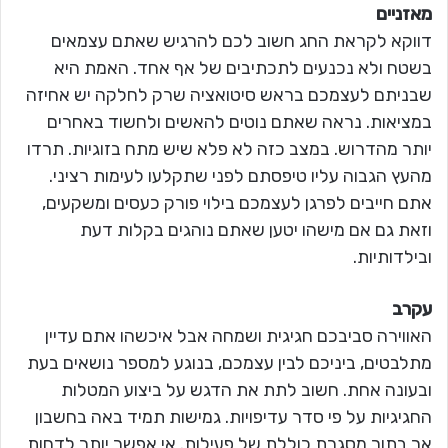
מאזניים
דווקא לקראת החג חשוב לכם להרגיש שאתם עצמאים
בשטח ולא נכנעים לתכתיבים של אף אחד. האמת היא
שבניתם לעצמכם בראש סיטואציה שרק לחלקה יש אחיזה
במציאות. נראה שאתם נוטים להאשים ולחשוד באחרים
יותר מהדרוש. במצב כזה לא פלא שיש מתח בזוגיות. תרדו
מהעץ הגבוה עליו טיפסתם לפני שתקלעו לעימות רציני.
אתם חייבים לפרגן לעצמכם בילוי פורק כעסים ומשקעים,
וזאת גם אם מישהו יטען שאתם נוהגים בקלות דעת
ובילדותיות.
עקרב
האווירה סביבכם חגיגית ושמחה אבל איכשהו אתם עדיין
מתלבטים, ביניכם לבין עצמכם, בנוגע למספר נושאים בעת
ובעונה אחת. חשוב לתת את הדגש על ביצוע המטלות
החגיגיות על פי סדר עדיפויות. גמישות תמיד באה בחשבון
אך בתוך מסגרת כוללת של פעילות. אי אפשר יותר לדחות