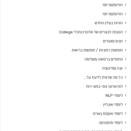
הורוסקופ יומי
הורוסקופ יומי
הורות בעידן החדש
הטבות לבוגרים של אלטרנטיבלי College
חגים ומועדים
חופשות רוחניות / חופשות בריאות
טיפולים ברפואה משלימה
יוגה ומדיטציה
כל מה שרצית לדעת על…
לוח ארועי גופ-נפש-רוח
לימודי NLP
לימודי אונליין
לימודי אקסס בארס
לימודי מיסטיקה