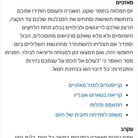
מאזניים
יום המלווה בחוסר שקט. השגרה והעומס הותירו אתכם
בתחושת תשישות ומתחים את הסבלנות שלכם עד הקצה.
הרצון שלכם לריגושים ולבילויים נבלע תחת הלחצים
היומיומיים ולא פלא שאתם מרגישים מתוסכלים. הכול
יסתדר אם תצליחו להשתחרר מהרגשות השליליים ביום
החופשי הזה, ואם תמצאו זמן למנוחה וליציאה לבילוי. הפנימו
מסר האומר כי 'לעולם אל תכפו על עצמכם נזירות
והתנזרות: כל דיכוי הוא בבחינת חטא'.
קריסטלים למזל מאזניים
קריאה בטארוט אונליין
התאמת מזלות
משפט לפתיחה חיובית של היום
עקרב
אתם נהנים מאווירה רומנטית במשך כל היום. בן/ת הזוג