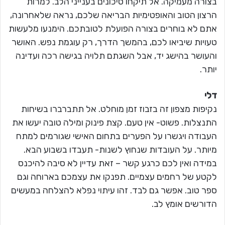
בצורה מעמיקה. אל תיקחו סיכונים בענייני הלב. למרות
הרצון הטוב והאופטימיות הבריאה שלכם, נראה שלאחרונה,
אתם לא בוחרים בצורה הפועלת לטובתכם. הימנעו מלעשות
טעויות שיביאו לכם, בהמשך הדרך, רק עוגמת נפש. האושר
והעושר בהישג יד, אבל השגתם תלויה בגישה רכה ועדינה
יותר.
דלי
נקיפות מצפון זה בזבוז זמן מוחלט. אל תתברברו בשיחות
התנצלות. פשוט- אין טעם. קצת פינוק ומילה טובה יעשו את
העבודה ויגשרו על הפערים בתחום האישי שגורמים למתח
מיותר. על העובדות שנחוץ לשנות- תעבדו בשבוע הבא.
במידה ואין לכם כרגע קשר – זאת עדיין לא סיבה להיכנס
לקטע של רחמים עצמיים. תפנקו את עצמכם בארוחה וגם
ספר טוב. אפשר גם לבד. זהו עיתוי נפלא להצלחה במעשים
הדורשים אומץ לב.