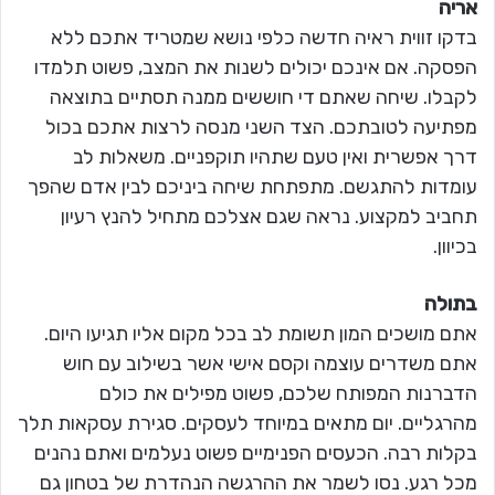
אריה
בדקו זווית ראיה חדשה כלפי נושא שמטריד אתכם ללא
הפסקה. אם אינכם יכולים לשנות את המצב, פשוט תלמדו
לקבלו. שיחה שאתם די חוששים ממנה תסתיים בתוצאה
מפתיעה לטובתכם. הצד השני מנסה לרצות אתכם בכול
דרך אפשרית ואין טעם שתהיו תוקפניים. משאלות לב
עומדות להתגשם. מתפתחת שיחה ביניכם לבין אדם שהפך
תחביב למקצוע. נראה שגם אצלכם מתחיל להנץ רעיון
בכיוון.
בתולה
אתם מושכים המון תשומת לב בכל מקום אליו תגיעו היום.
אתם משדרים עוצמה וקסם אישי אשר בשילוב עם חוש
הדברנות המפותח שלכם, פשוט מפילים את כולם
מהרגליים. יום מתאים במיוחד לעסקים. סגירת עסקאות תלך
בקלות רבה. הכעסים הפנימיים פשוט נעלמים ואתם נהנים
מכל רגע. נסו לשמר את ההרגשה הנהדרת של בטחון גם