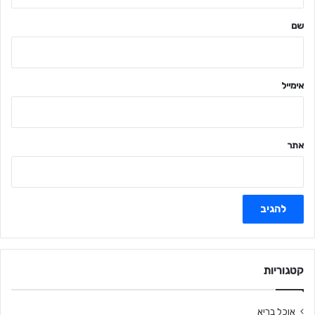
ש
ל
שם
ך
*
אימייל
אתר
קטגוריות
אוכל בריא