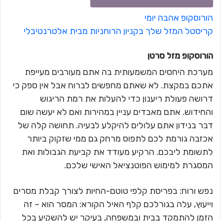
הורוסקופ אהבה יומי
קריסטל המזל שלך בקניון הרוחניות מבית אלטרנטיבלי
הורוסקופ מזל
סרטן
מערכת היחסים המשמעותית בה אתם מעורבים מעייפת
אתכם במקצת. לא שאתם מחפשים לברוח אבל אין ספק כי
דרושה פעולת ריענון כדי להעלות את רמת הריגוש
והחידוש. אתם מאבדים עניין במהירות ואם לא יעשה שום
דבר בנידון אתם עלולים להיקלע לבעיה. תחושה קלה של
אכזבה גורמת לכם לתפוס מרחק גם ממי שזקוק ביותר
לתשומת ליבכם. הרקיע מעודד את קביעת הגבולות ואת
המסגרת למימוש הפוטנציאל האישי שלכם.
נפש ורוח: בפריסת קלפי טוטם-החיות לצורך קבלת מסרים
וייעוץ, עלה בגורלכם קלף האיל הקורא: המסר הוא – זה
הזמן להתמקד בבית ובמשפחה, בעיקר יש להשקיע בכל