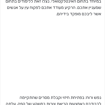
במיוחד בתחום האינטלקטואלי. נצלו זאת ללימודים בתחום
שמעניין אתכם. הרקיע מעודד אתכם לפקוח עין על אנשים
אשר ליבכם מופקד בידיהם.
נפש ורוח: בפתיחת חיזוי וקבלת מסרים שהתקיימה
לכבודכם באמצעות קריאת צורות במשקע של קפה, עלתה