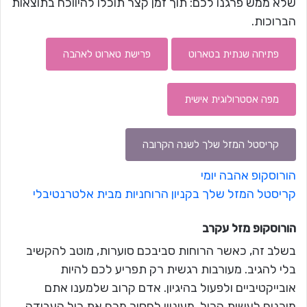
שלא ממש פרגנו לכם: תוך זמן קצר תוכלו להיווכח בתוצאות
הברוכות.
פתיחה שנתית בטארוט
פרישת טארוט לאהבה
מפה אסטרולוגית אישית
קריסטל המזל שלך לשנה הקרובה
הורוסקופ אהבה יומי
קריסטל המזל שלך בקניון הרוחניות מבית אלטרנטיבלי
הורוסקופ מזל
עקרב
בשלב זה, כאשר הרוחות סביבכם סוערות, מוטב להקשיב
בלי להגיב. מעורבות רגשית רק תפריע לכם להיות
אובייקטיביים ולפעול בהיגיון. אדם קרוב שלמענו אתם
מוכנים לעשות הכול, מעוניין לחסוך מכם את כול העבודה