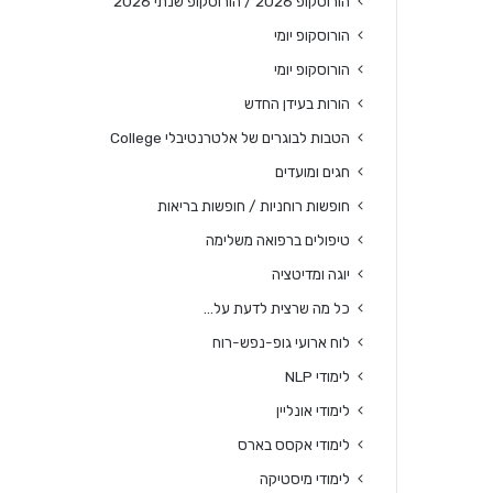
הורוסקופ 2026 / הורוסקופ שנתי 2026
הורוסקופ יומי
הורוסקופ יומי
הורות בעידן החדש
הטבות לבוגרים של אלטרנטיבלי College
חגים ומועדים
חופשות רוחניות / חופשות בריאות
טיפולים ברפואה משלימה
יוגה ומדיטציה
כל מה שרצית לדעת על…
לוח ארועי גופ-נפש-רוח
לימודי NLP
לימודי אונליין
לימודי אקסס בארס
לימודי מיסטיקה