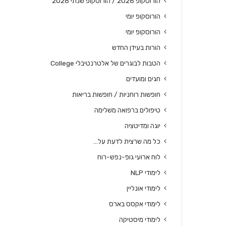
הורוסקופ 2026 / הורוסקופ שנתי 2026
הורוסקופ יומי
הורוסקופ יומי
הורות בעידן החדש
הטבות לבוגרים של אלטרנטיבלי College
חגים ומועדים
חופשות רוחניות / חופשות בריאות
טיפולים ברפואה משלימה
יוגה ומדיטציה
כל מה שרצית לדעת על…
לוח ארועי גופ-נפש-רוח
לימודי NLP
לימודי אונליין
לימודי אקסס בארס
לימודי מיסטיקה