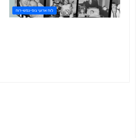
לוח ארועי גופ-נפש-רוח