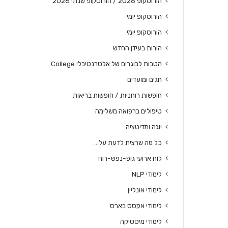
הורוסקופ 2026 / הורוסקופ שנתי 2026
הורוסקופ יומי
הורוסקופ יומי
הורות בעידן החדש
הטבות לבוגרים של אלטרנטיבלי College
חגים ומועדים
חופשות רוחניות / חופשות בריאות
טיפולים ברפואה משלימה
יוגה ומדיטציה
כל מה שרצית לדעת על…
לוח ארועי גופ-נפש-רוח
לימודי NLP
לימודי אונליין
לימודי אקסס בארס
לימודי מיסטיקה