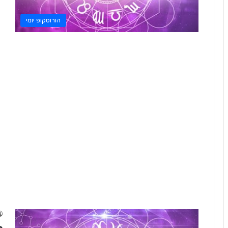
הורוסקופ יומי