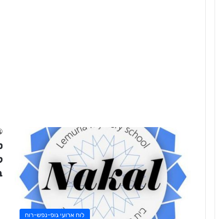
ט
ב
לוח ארועי גופ-נפש-רוח