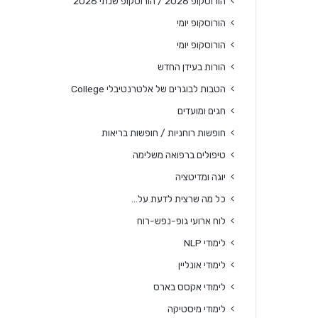
הורוסקופ 2026 / הורוסקופ שנתי 2026
הורוסקופ יומי
הורוסקופ יומי
הורות בעידן החדש
הטבות לבוגרים של אלטרנטיבלי College
חגים ומועדים
חופשות רוחניות / חופשות בריאות
טיפולים ברפואה משלימה
יוגה ומדיטציה
כל מה שרצית לדעת על…
לוח ארועי גופ-נפש-רוח
לימודי NLP
לימודי אונליין
לימודי אקסס בארס
לימודי מיסטיקה