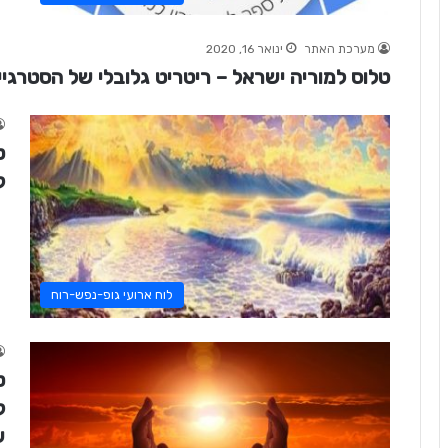
מערכת האתר
ינואר 16, 2020
טלוס למוריה ישראל – ריטריט גלובלי של הסטרגייט ב
ט
ל
לוח ארועי גופ-נפש-רוח
ט
ל
ש