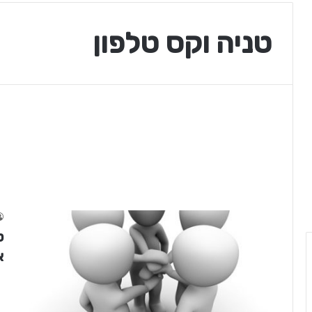
טניה וקס טלפון
ט
א