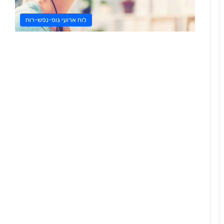
לוח ארועי גופ-נפש-רוח