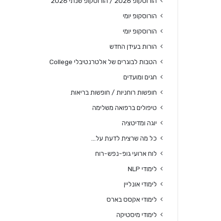
הורוסקופ 2026 / הורוסקופ שנתי 2026
הורוסקופ יומי
הורוסקופ יומי
הורות בעידן החדש
הטבות לבוגרים של אלטרנטיבלי College
חגים ומועדים
חופשות רוחניות / חופשות בריאות
טיפולים ברפואה משלימה
יוגה ומדיטציה
כל מה שרצית לדעת על…
לוח ארועי גופ-נפש-רוח
לימודי NLP
לימודי אונליין
לימודי אקסס בארס
לימודי מיסטיקה