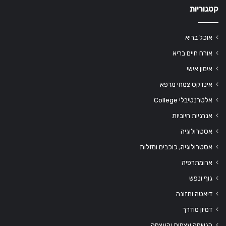
קטגוריות
אוכל בריא
אורח חיים בריא
אימון אישי
אינדקס צמחי מרפא
אלטרנטיבלי College
אנרגיות חיוביות
אסטרולוגיה
אסטרולוגיה, כוכבים ומזלות
ארומתרפיה
גוף ונפש
דיאטה ותזונה
דמיון מודרך
הגשמה עצמית והעצמה