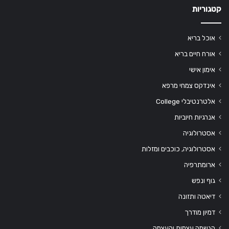
קטגוריות
אוכל בריא
אורח חיים בריא
אימון אישי
אינדקס צמחי מרפא
אלטרנטיבלי College
אנרגיות חיוביות
אסטרולוגיה
אסטרולוגיה, כוכבים ומזלות
ארומתרפיה
גוף ונפש
דיאטה ותזונה
דמיון מודרך
הגשמה עצמית והעצמה