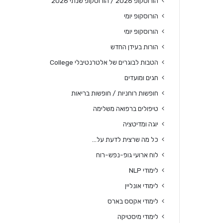
הורוסקופ 2026 / הורוסקופ שנתי 2026
הורוסקופ יומי
הורוסקופ יומי
הורות בעידן החדש
הטבות לבוגרים של אלטרנטיבלי College
חגים ומועדים
חופשות רוחניות / חופשות בריאות
טיפולים ברפואה משלימה
יוגה ומדיטציה
כל מה שרצית לדעת על…
לוח ארועי גופ-נפש-רוח
לימודי NLP
לימודי אונליין
לימודי אקסס בארס
לימודי מיסטיקה