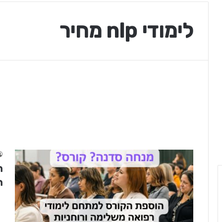
לימודי nlp מחיר
ה
ה