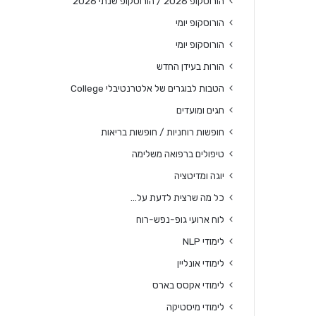
הורוסקופ 2026 / הורוסקופ שנתי 2026
הורוסקופ יומי
הורוסקופ יומי
הורות בעידן החדש
הטבות לבוגרים של אלטרנטיבלי College
חגים ומועדים
חופשות רוחניות / חופשות בריאות
טיפולים ברפואה משלימה
יוגה ומדיטציה
כל מה שרצית לדעת על…
לוח ארועי גופ-נפש-רוח
לימודי NLP
לימודי אונליין
לימודי אקסס בארס
לימודי מיסטיקה