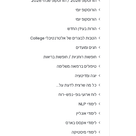
הורוסקופ 2026 / הורוסקופ שנתי 2026
הורוסקופ יומי
הורוסקופ יומי
הורות בעידן החדש
הטבות לבוגרים של אלטרנטיבלי College
חגים ומועדים
חופשות רוחניות / חופשות בריאות
טיפולים ברפואה משלימה
יוגה ומדיטציה
כל מה שרצית לדעת על…
לוח ארועי גופ-נפש-רוח
לימודי NLP
לימודי אונליין
לימודי אקסס בארס
לימודי מיסטיקה