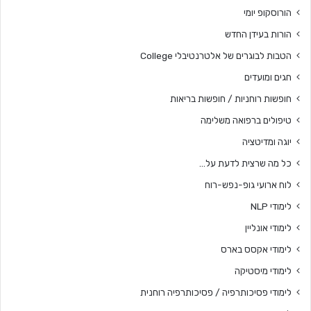
הורוסקופ יומי
הורות בעידן החדש
הטבות לבוגרים של אלטרנטיבלי College
חגים ומועדים
חופשות רוחניות / חופשות בריאות
טיפולים ברפואה משלימה
יוגה ומדיטציה
כל מה שרצית לדעת על…
לוח ארועי גופ-נפש-רוח
לימודי NLP
לימודי אונליין
לימודי אקסס בארס
לימודי מיסטיקה
לימודי פסיכותרפיה / פסיכותרפיה רוחנית