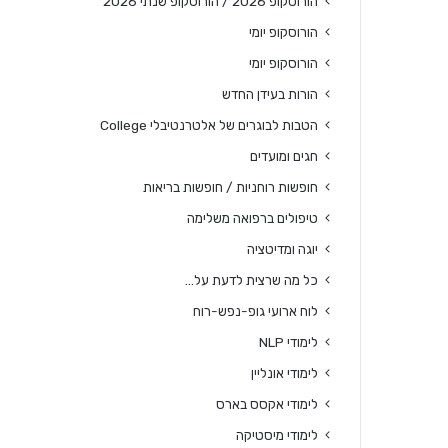
הורוסקופ 2026 / הורוסקופ שנתי 2026
הורוסקופ יומי
הורוסקופ יומי
הורות בעידן החדש
הטבות לבוגרים של אלטרנטיבלי College
חגים ומועדים
חופשות רוחניות / חופשות בריאות
טיפולים ברפואה משלימה
יוגה ומדיטציה
כל מה שרצית לדעת על…
לוח ארועי גופ-נפש-רוח
לימודי NLP
לימודי אונליין
לימודי אקסס בארס
לימודי מיסטיקה