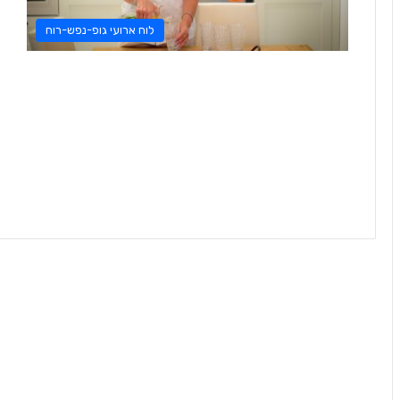
לוח ארועי גופ-נפש-רוח