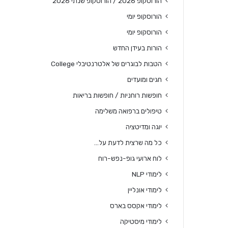
הורוסקופ 2026 / הורוסקופ שנתי 2026
הורוסקופ יומי
הורוסקופ יומי
הורות בעידן החדש
הטבות לבוגרים של אלטרנטיבלי College
חגים ומועדים
חופשות רוחניות / חופשות בריאות
טיפולים ברפואה משלימה
יוגה ומדיטציה
כל מה שרצית לדעת על…
לוח ארועי גופ-נפש-רוח
לימודי NLP
לימודי אונליין
לימודי אקסס בארס
לימודי מיסטיקה