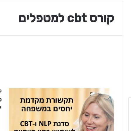
קורס cbt למטפלים
י