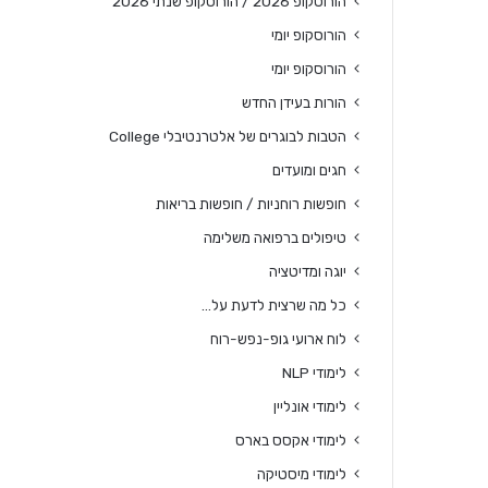
הורוסקופ 2026 / הורוסקופ שנתי 2026
הורוסקופ יומי
הורוסקופ יומי
הורות בעידן החדש
הטבות לבוגרים של אלטרנטיבלי College
חגים ומועדים
חופשות רוחניות / חופשות בריאות
טיפולים ברפואה משלימה
יוגה ומדיטציה
כל מה שרצית לדעת על…
לוח ארועי גופ-נפש-רוח
לימודי NLP
לימודי אונליין
לימודי אקסס בארס
לימודי מיסטיקה