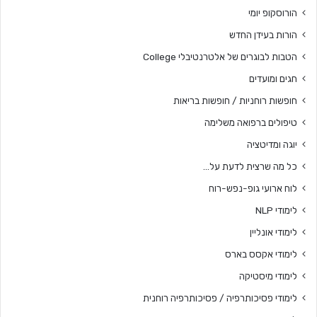
הורוסקופ יומי
הורות בעידן החדש
הטבות לבוגרים של אלטרנטיבלי College
חגים ומועדים
חופשות רוחניות / חופשות בריאות
טיפולים ברפואה משלימה
יוגה ומדיטציה
כל מה שרצית לדעת על…
לוח ארועי גופ-נפש-רוח
לימודי NLP
לימודי אונליין
לימודי אקסס בארס
לימודי מיסטיקה
לימודי פסיכותרפיה / פסיכותרפיה רוחנית