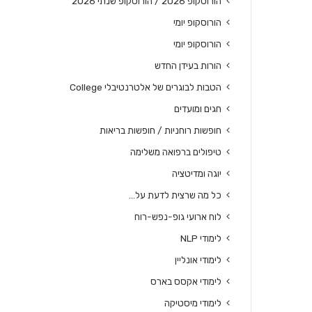
הורוסקופ 2026 / הורוסקופ שנתי 2026
הורוסקופ יומי
הורוסקופ יומי
הורות בעידן החדש
הטבות לבוגרים של אלטרנטיבלי College
חגים ומועדים
חופשות רוחניות / חופשות בריאות
טיפולים ברפואה משלימה
יוגה ומדיטציה
כל מה שרצית לדעת על…
לוח ארועי גופ-נפש-רוח
לימודי NLP
לימודי אונליין
לימודי אקסס בארס
לימודי מיסטיקה