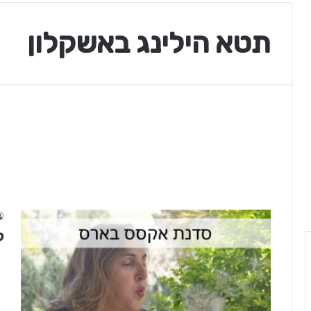
תטא הילינג באשקלון
ק