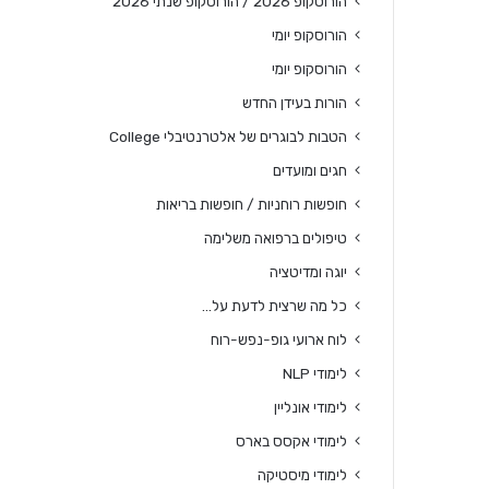
הורוסקופ 2026 / הורוסקופ שנתי 2026
הורוסקופ יומי
הורוסקופ יומי
הורות בעידן החדש
הטבות לבוגרים של אלטרנטיבלי College
חגים ומועדים
חופשות רוחניות / חופשות בריאות
טיפולים ברפואה משלימה
יוגה ומדיטציה
כל מה שרצית לדעת על…
לוח ארועי גופ-נפש-רוח
לימודי NLP
לימודי אונליין
לימודי אקסס בארס
לימודי מיסטיקה