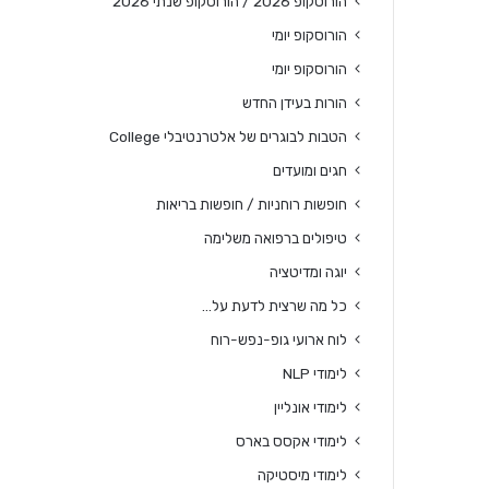
הורוסקופ 2026 / הורוסקופ שנתי 2026
הורוסקופ יומי
הורוסקופ יומי
הורות בעידן החדש
הטבות לבוגרים של אלטרנטיבלי College
חגים ומועדים
חופשות רוחניות / חופשות בריאות
טיפולים ברפואה משלימה
יוגה ומדיטציה
כל מה שרצית לדעת על…
לוח ארועי גופ-נפש-רוח
לימודי NLP
לימודי אונליין
לימודי אקסס בארס
לימודי מיסטיקה