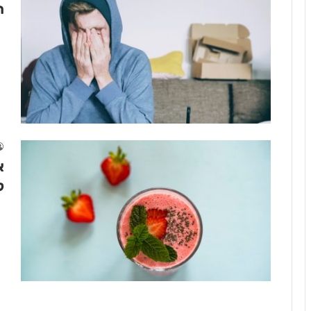
ה
א
ל