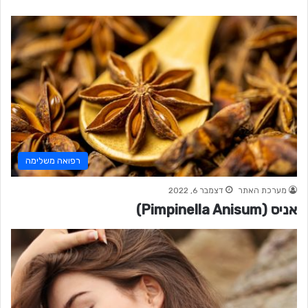
רפואה משלימה
מערכת האתר
דצמבר 6, 2022
אניס (Pimpinella Anisum)