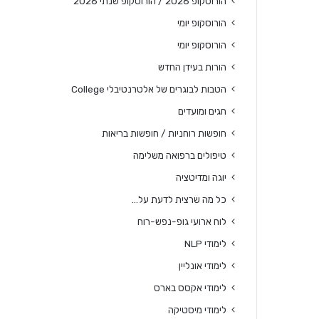
הורוסקופ 2026 / הורוסקופ שנתי 2026
הורוסקופ יומי
הורוסקופ יומי
הורות בעידן החדש
הטבות לבוגרים של אלטרנטיבלי College
חגים ומועדים
חופשות רוחניות / חופשות בריאות
טיפולים ברפואה משלימה
יוגה ומדיטציה
כל מה שרצית לדעת על…
לוח ארועי גופ-נפש-רוח
לימודי NLP
לימודי אונליין
לימודי אקסס בארס
לימודי מיסטיקה