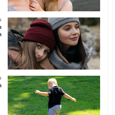
ה
ה
ח