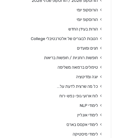
הורוסקופ 2026 / הורוסקופ שנתי 2026
הורוסקופ יומי
הורוסקופ יומי
הורות בעידן החדש
הטבות לבוגרים של אלטרנטיבלי College
חגים ומועדים
חופשות רוחניות / חופשות בריאות
טיפולים ברפואה משלימה
יוגה ומדיטציה
כל מה שרצית לדעת על…
לוח ארועי גופ-נפש-רוח
לימודי NLP
לימודי אונליין
לימודי אקסס בארס
לימודי מיסטיקה