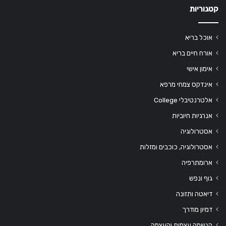
קטגוריות
אוכל בריא
אורח חיים בריא
אימון אישי
אינדקס צמחי מרפא
אלטרנטיבלי College
אנרגיות חיוביות
אסטרולוגיה
אסטרולוגיה, כוכבים ומזלות
ארומתרפיה
גוף ונפש
דיאטה ותזונה
דמיון מודרך
הגשמה עצמית והעצמה