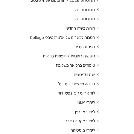
הורוסקופ 2026 / הורוסקופ שנתי 2026
הורוסקופ יומי
הורוסקופ יומי
הורות בעידן החדש
הטבות לבוגרים של אלטרנטיבלי College
חגים ומועדים
חופשות רוחניות / חופשות בריאות
טיפולים ברפואה משלימה
יוגה ומדיטציה
כל מה שרצית לדעת על…
לוח ארועי גופ-נפש-רוח
לימודי NLP
לימודי אונליין
לימודי אקסס בארס
לימודי מיסטיקה