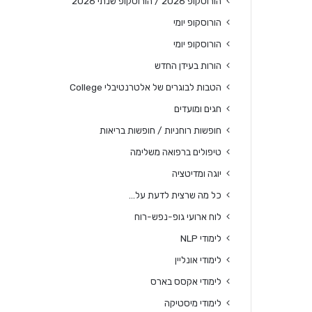
הורוסקופ 2026 / הורוסקופ שנתי 2026
הורוסקופ יומי
הורוסקופ יומי
הורות בעידן החדש
הטבות לבוגרים של אלטרנטיבלי College
חגים ומועדים
חופשות רוחניות / חופשות בריאות
טיפולים ברפואה משלימה
יוגה ומדיטציה
כל מה שרצית לדעת על…
לוח ארועי גופ-נפש-רוח
לימודי NLP
לימודי אונליין
לימודי אקסס בארס
לימודי מיסטיקה