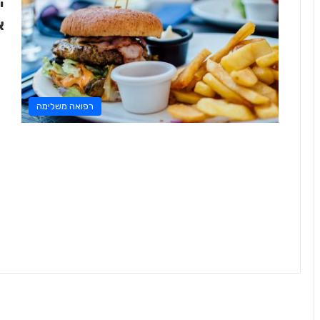
י
א
רפואה משלימה