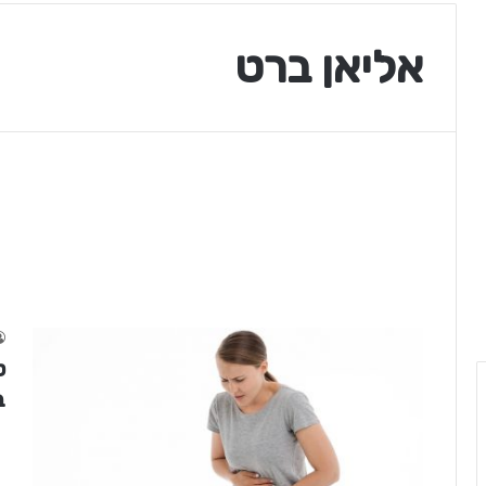
אליאן ברט
ט
ב