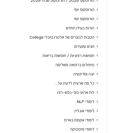
הורוסקופ 2026 / הורוסקופ שנתי 2026
הורוסקופ יומי
הורוסקופ יומי
הורות בעידן החדש
הטבות לבוגרים של אלטרנטיבלי College
חגים ומועדים
חופשות רוחניות / חופשות בריאות
טיפולים ברפואה משלימה
יוגה ומדיטציה
כל מה שרצית לדעת על…
לוח ארועי גופ-נפש-רוח
לימודי NLP
לימודי אונליין
לימודי אקסס בארס
לימודי מיסטיקה