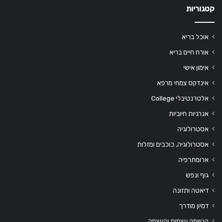
קטגוריות
אוכל בריא
אורח חיים בריא
אימון אישי
אינדקס צמחי מרפא
אלטרנטיבלי College
אנרגיות חיוביות
אסטרולוגיה
אסטרולוגיה, כוכבים ומזלות
ארומתרפיה
גוף ונפש
דיאטה ותזונה
דמיון מודרך
הגשמה עצמית והעצמה