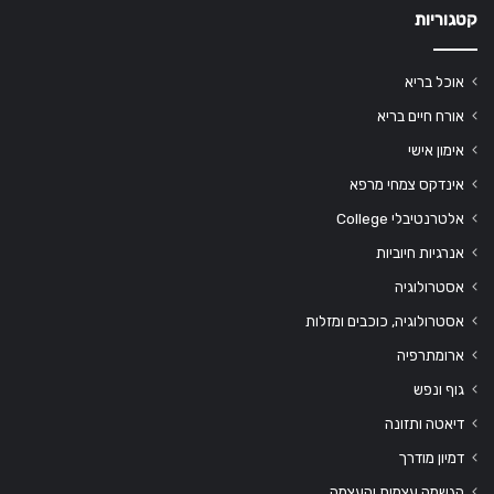
קטגוריות
אוכל בריא
אורח חיים בריא
אימון אישי
אינדקס צמחי מרפא
אלטרנטיבלי College
אנרגיות חיוביות
אסטרולוגיה
אסטרולוגיה, כוכבים ומזלות
ארומתרפיה
גוף ונפש
דיאטה ותזונה
דמיון מודרך
הגשמה עצמית והעצמה