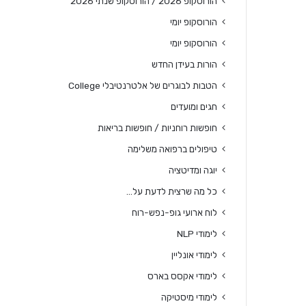
הורוסקופ 2026 / הורוסקופ שנתי 2026
הורוסקופ יומי
הורוסקופ יומי
הורות בעידן החדש
הטבות לבוגרים של אלטרנטיבלי College
חגים ומועדים
חופשות רוחניות / חופשות בריאות
טיפולים ברפואה משלימה
יוגה ומדיטציה
כל מה שרצית לדעת על…
לוח ארועי גופ-נפש-רוח
לימודי NLP
לימודי אונליין
לימודי אקסס בארס
לימודי מיסטיקה